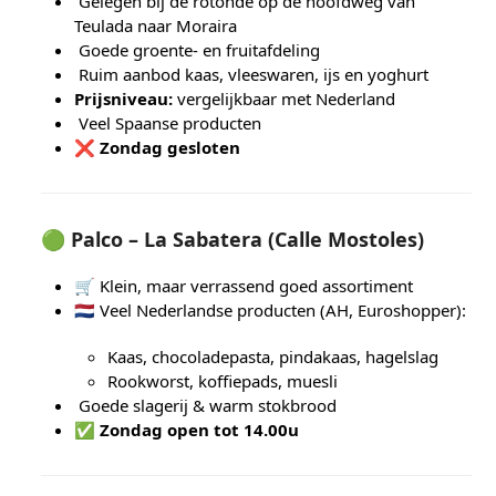
Gelegen bij de rotonde op de hoofdweg van
Teulada naar Moraira
Goede groente- en fruitafdeling
Ruim aanbod kaas, vleeswaren, ijs en yoghurt
Prijsniveau:
vergelijkbaar met Nederland
Veel Spaanse producten
❌
Zondag gesloten
🟢
Palco – La Sabatera (Calle Mostoles)
🛒 Klein, maar verrassend goed assortiment
🇳🇱 Veel Nederlandse producten (AH, Euroshopper):
Kaas, chocoladepasta, pindakaas, hagelslag
Rookworst, koffiepads, muesli
Goede slagerij & warm stokbrood
✅
Zondag open tot 14.00u