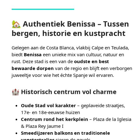
🏡 Authentiek Benissa – Tussen
bergen, historie en kustpracht
Gelegen aan de Costa Blanca, vlakbij Calpe en Teulada,
biedt
Benissa
een unieke mix van cultuur, natuur en
rust. Deze stad is een van de
oudste en best
bewaarde dorpen
van de regio en blijft een verborgen
juweeltje voor wie het échte Spanje wil ervaren.
🏰 Historisch centrum vol charme
Oude Stad vol karakter
– geplaveide straatjes,
17e- en 18e-eeuwse huizen
Centrum rond het kerkplein
– Plaza de la Iglesia
& Plaza Rey Jaume I
Smeedijzeren balkons en traditionele
venstertralies
sieren de gevels